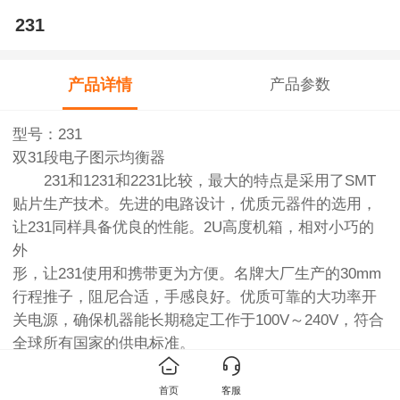
231
产品详情
产品参数
型号：231
双31段电子图示均衡器
231和1231和2231比较，最大的特点是采用了SMT
贴片生产技术。先进的电路设计，优质元器件的选用，
让231同样具备优良的性能。2U高度机箱，相对小巧的
外
形，让231使用和携带更为方便。名牌大厂生产的30mm
行程推子，阻尼合适，手感良好。优质可靠的大功率开
关电源，确保机器能长期稳定工作于100V～240V，符合
全球所有国家的供电标准。
工艺特征
首页
客服